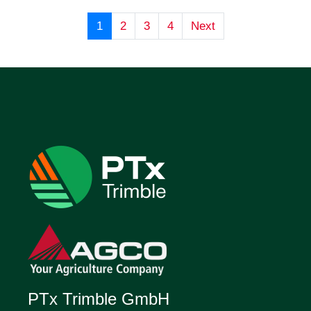
1
2
3
4
Next
PTx Trimble GmbH