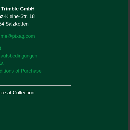
 Trimble
GmbH
z-Kleine-Str. 18
54 Salzkotten
o-me@ptxag.com
B
kaufsbedingungen
Cs
ditions of Purchase
ce at Collection