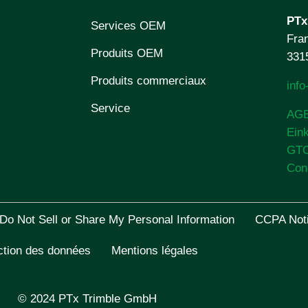
PTx
Services OEM
Fran
Produits OEM
331
Produits commerciaux
inf
Service
AG
Ein
GT
Con
Do Not Sell or Share My Personal Information
CCPA Noti
ction des données
Mentions légales
© 2024 PTx Trimble GmbH