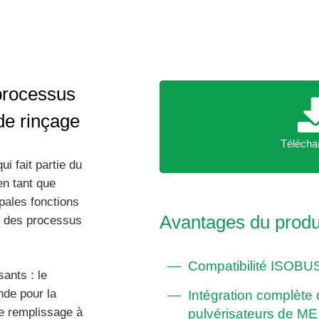
rocessus
 de rinçage
Téléc
Télécha
i fait partie du
en tant que
ipales fonctions
Avantages du produi
t des processus
Compatibilité ISOBUS 
ants : le
nde pour la
Intégration complèt
e remplissage à
pulvérisateurs de ME