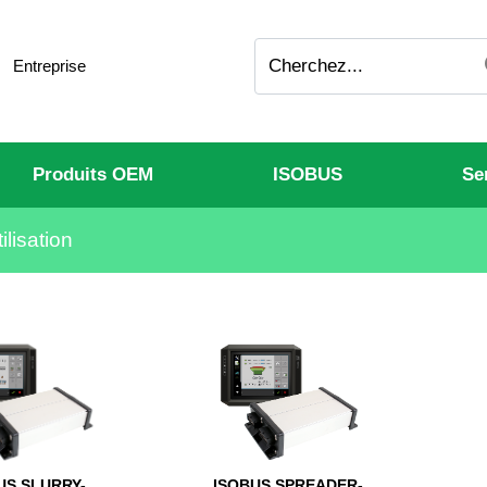
Entreprise
Produits OEM
ISOBUS
Se
ilisation
US SLURRY-
ISOBUS SPREADER-