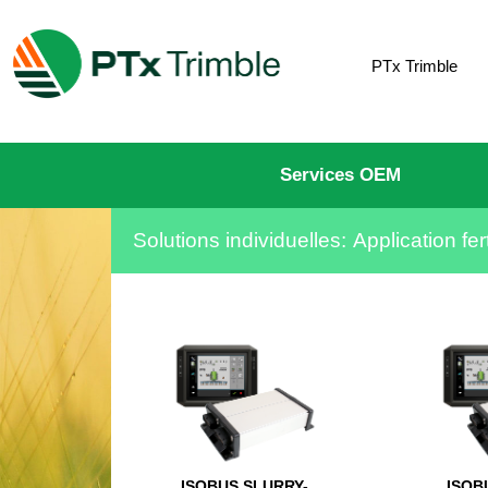
PTx Trimble
Services OEM
Solutions individuelles:
Application fert
ISOBUS SLURRY-
ISOB