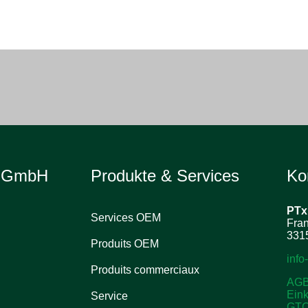
e GmbH
Produkte & Services
Ko
PTx
Services OEM
Fran
3315
Produits OEM
inf
Produits commerciaux
AG
Ein
Service
GT