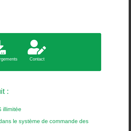
hargements
Contact
rgements
Contact
t :
illimitée
e dans le système de commande des