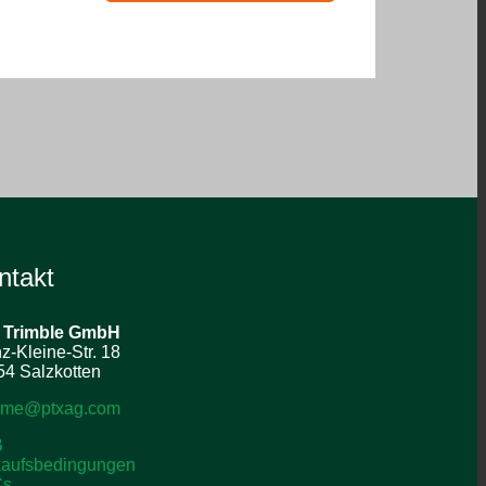
ntakt
 Trimble
GmbH
z-Kleine-Str. 18
4 Salzkotten
o-me@ptxag.com
B
kaufsbedingungen
Cs