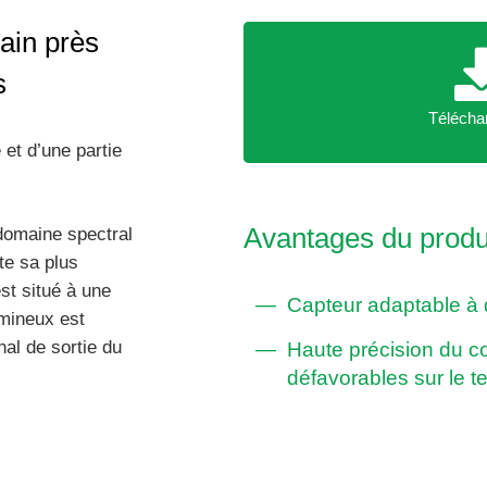
ain près
s
Téléc
Télécha
et d’une partie
Avantages du produi
domaine spectral
te sa plus
st situé à une
Capteur adaptable à
umineux est
al de sortie du
Haute précision du 
défavorables sur le te