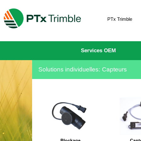
PTx Trimble
Services OEM
Solutions individuelles:
Capteurs
Blockage
Capt