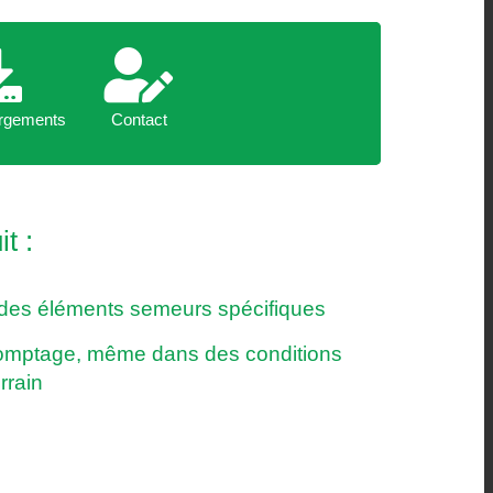
hargements
Contact
rgements
Contact
t :
 des éléments semeurs spécifiques
comptage, même dans des conditions
rrain