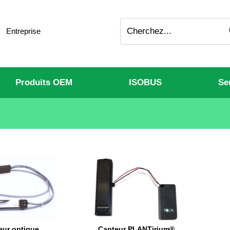
Entreprise
Produits OEM
ISOBUS
Se
eur optique
Capteur PLANTirium®