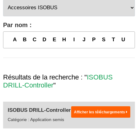
Par nom :
A
B
C
D
E
H
I
J
P
S
T
U
Résultats de la recherche : "
ISOBUS
DRILL-Controller
"
ISOBUS DRILL-Controller
Afficher les téléchargements
Catégorie : Application semis