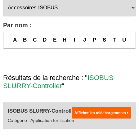
Par nom :
A
B
C
D
E
H
I
J
P
S
T
U
Résultats de la recherche : "
ISOBUS
SLURRY-Controller
"
ISOBUS SLURRY-Controller
Afficher les téléchargements
Catégorie : Application fertilisation