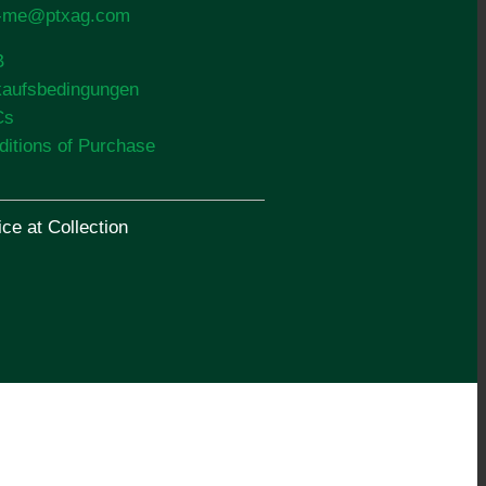
o-me@ptxag.com
B
kaufsbedingungen
Cs
ditions of Purchase
ce at Collection