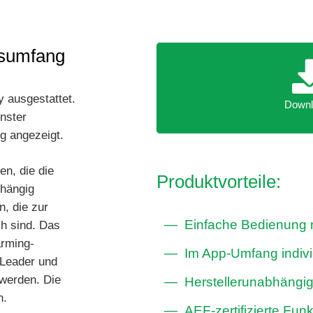
nsumfang
Downl
 ausgestattet.
Downl
nster
ig angezeigt.
en, die die
Produktvorteile:
bhängig
n, die zur
Einfache Bedienung m
h sind. Das
rming-
Im App-Umfang indivi
-Leader und
 werden. Die
Herstellerunabhäng
n.
AEF-zertifizierte Funk