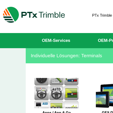
PTx Trimble
OEM-Services
OEM-Pr
Individuelle Lösungen:
Terminals
Apps / App & Go
GFX-D