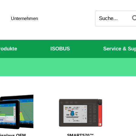
Unternehmen
odukte
ISOBUS
Service & Su
isplays OEM
SMART570™