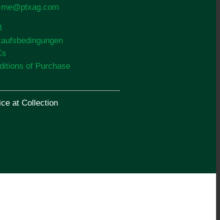
o-me@ptxag.com
B
kaufsbedingungen
Cs
ditions of Purchase
ce at Collection