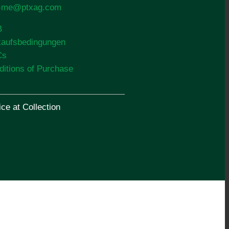
o-me@ptxag.com
B
kaufsbedingungen
Cs
ditions of Purchase
ce at Collection