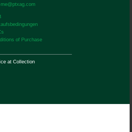
o-me@ptxag.com
B
kaufsbedingungen
Cs
ditions of Purchase
ce at Collection