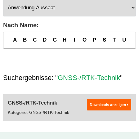
Nach Name:
A
B
C
D
G
H
I
O
P
S
T
U
Suchergebnisse: "
GNSS-/RTK-Technik
"
GNSS-/RTK-Technik
Downloads anzeigen
Kategorie: GNSS-/RTK-Technik