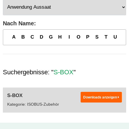
Nach Name:
A
B
C
D
G
H
I
O
P
S
T
U
Suchergebnisse: "
S-BOX
"
S-BOX
Downloads anzeigen
Kategorie: ISOBUS-Zubehör