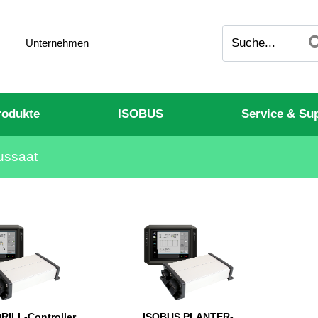
Unternehmen
odukte
ISOBUS
Service & Su
ussaat
RILL-Controller
ISOBUS PLANTER-