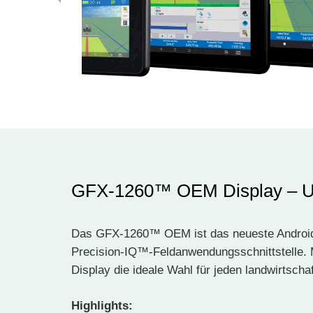
GFX-1260™ OEM Display – Up
Das GFX-1260™ OEM ist das neueste Android-ba
Precision-IQ™-Feldanwendungsschnittstelle. M
Display die ideale Wahl für jeden landwirtscha
Highlights: