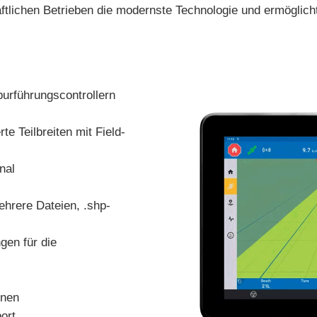
ichen Betrieben die modernste Technologie und ermöglicht e
urführungscontrollern
e Teilbreiten mit Field-
nal
hrere Dateien, .shp-
gen für die
onen
ort