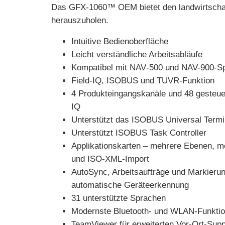
Das GFX-1060™ OEM bietet den landwirtschaftl
herauszuholen.
Intuitive Bedienoberfläche
Leicht verständliche Arbeitsabläufe
Kompatibel mit NAV‑500 und NAV-900-Sp
Field‑IQ, ISOBUS und TUVR-Funktion
4 Produkteingangskanäle und 48 gesteuert
IQ
Unterstützt das ISOBUS Universal Termi
Unterstützt ISOBUS Task Controller
Applikationskarten – mehrere Ebenen, me
und ISO-XML-Import
AutoSync, Arbeitsaufträge und Markierun
automatische Geräteerkennung
31 unterstützte Sprachen
Modernste Bluetooth- und WLAN-Funkti
TeamViewer für erweiterten Vor-Ort-Supp