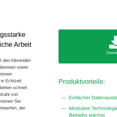
ngsstarke
liche Arbeit
Downl
Downl
t den führenden
iensten sowie
können
Produktvorteile:
 in Echtzeit
beiten schnell
elzahl von
Einfacher Datenaust
können Sie
ntwerfen, der
Modulare Technologie
Betriebs wächst