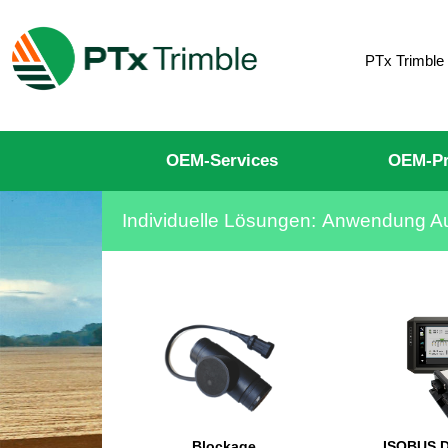
PTx Trimble
OEM-Services
OEM-Pr
Individuelle Lösungen:
Anwendung A
Blockage
ISOBUS D