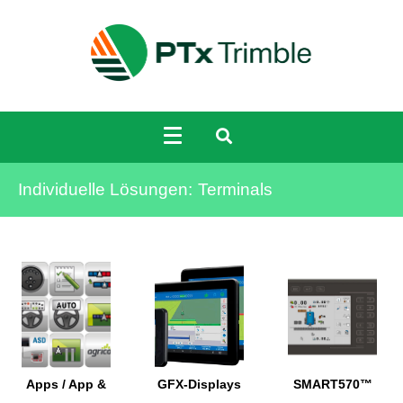
Individuelle Lösungen:
Terminals
Apps / App &
GFX-Displays
SMART570™