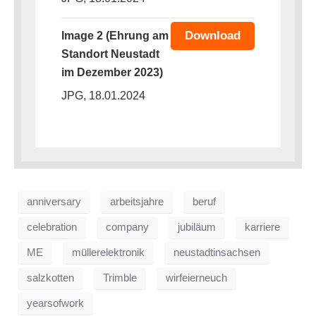
Download
Image 2 (Ehrung am
Standort Neustadt
im Dezember 2023)
JPG, 18.01.2024
anniversary
arbeitsjahre
beruf
celebration
company
jubiläum
karriere
ME
müllerelektronik
neustadtinsachsen
salzkotten
Trimble
wirfeierneuch
yearsofwork