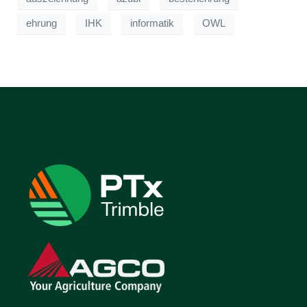
ehrung
IHK
informatik
OWL