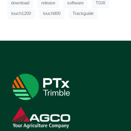
download
release
software
TGIII
touch1200
touch800
Trackguide