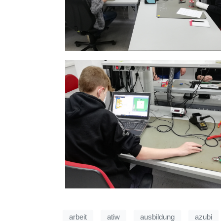
arbeit
atiw
ausbildung
azubi