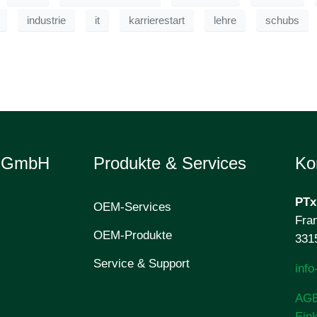
industrie
it
karrierestart
lehre
schubs
e GmbH
Produkte & Services
Ko
PTx
OEM-Services
Fran
OEM-Produkte
331
Service & Support
inf
AG
Ein