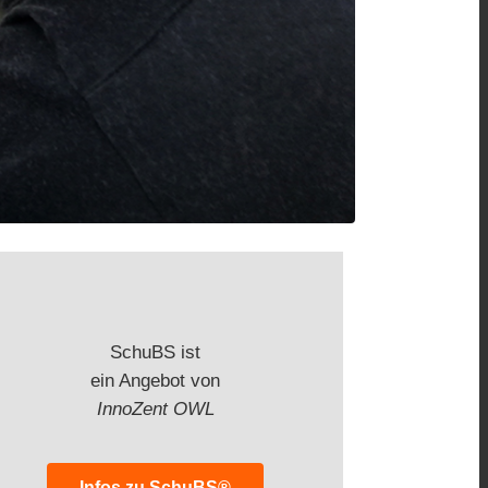
SchuBS ist
ein Angebot von
InnoZent OWL
Infos zu SchuBS®