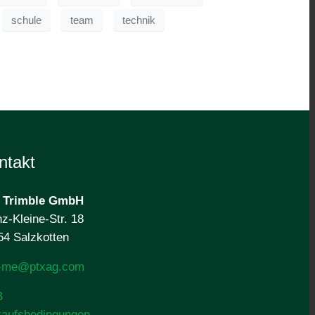
schule
team
technik
ntakt
 Trimble
GmbH
z-Kleine-Str. 18
54 Salzkotten
o-me@ptxag.com
B
kaufsbedingungen