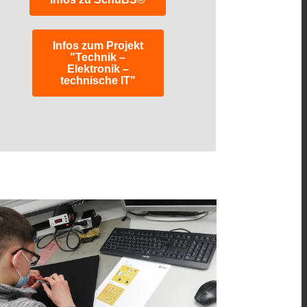
Infos zum Projekt
"Technik –
Elektronik –
technische IT"