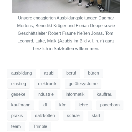
Unsere engagierten Ausbildungsleitungen Dagmar
Mertens, Benedikt Krüger und Florian Deppe sowie
Geschäftsleiter Robert Fraune hießen Jonas, Tom,
Leonard, Luke, Maik (Azubis im Bild v. l. n. r.) ganz
herzlich in Salzkotten willkommen.
ausbildung
azubi
beruf
büren
einstieg
elektronik
gerätesysteme
geseke
industrie
informatik
kauffrau
kaufmann
kff
kfm
lehre
paderborn
praxis
salzkotten
schule
start
team
Trimble