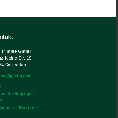
ntakt
 Trimble
GmbH
z-Kleine-Str. 18
54 Salzkotten
o-me@ptxag.com
B
kaufsbedingungen
Cs
ditions of Purchase