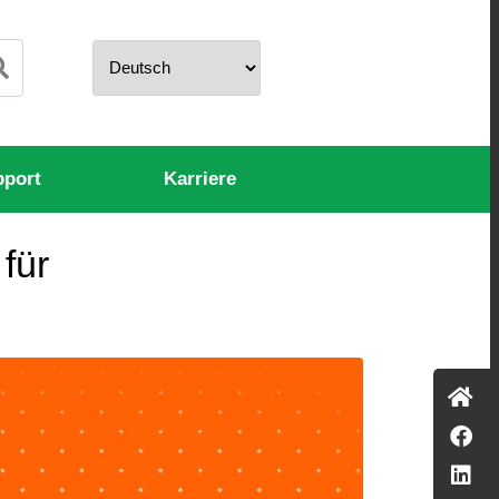
pport
Karriere
für