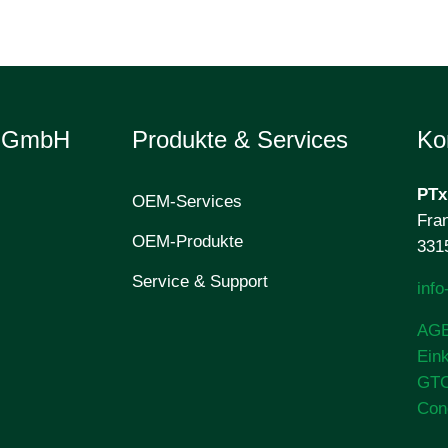
e GmbH
Produkte & Services
Ko
PTx
OEM-Services
Fran
OEM-Produkte
331
Service & Support
inf
AG
Ein
GT
Con